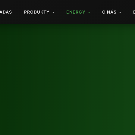
ADAS
PRODUKTY
ENERGY
O NÁS
▾
▾
▾