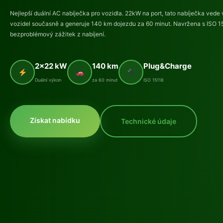
Nejlepší duální AC nabíječka pro vozidla. 22kW na port, tato nabíječka vede 
vozidel současně a generuje 140 km dojezdu za 60 minut. Navržena s ISO 1
bezproblémový zážitek z nabíjení.
2×22 kW
140 km
Plug&Charge
Duální výkon
za 60 minut
ISO 15118
Získat nabídku
Technické údaje