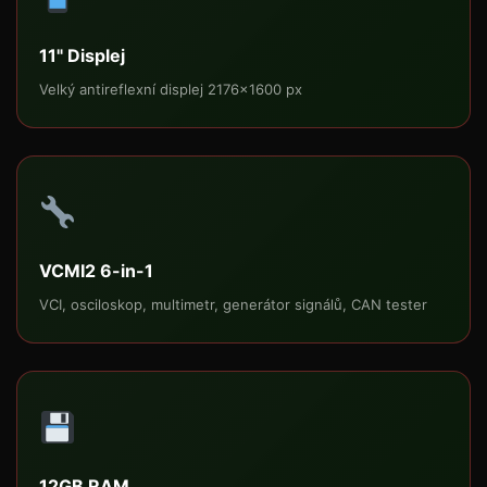
11" Displej
Velký antireflexní displej 2176×1600 px
VCMI2 6-in-1
VCI, osciloskop, multimetr, generátor signálů, CAN tester
12GB RAM