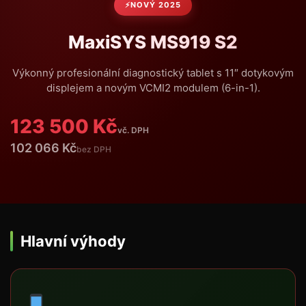
NOVÝ 2025
MaxiSYS MS919 S2
Výkonný profesionální diagnostický tablet s 11″ dotykovým
displejem a novým VCMI2 modulem (6-in-1).
123 500 Kč
vč. DPH
102 066 Kč
bez DPH
Hlavní výhody