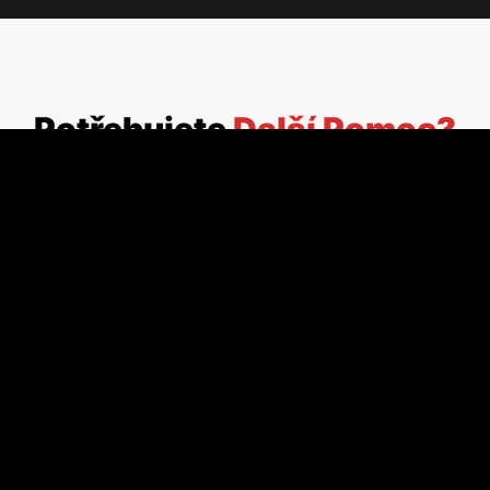
Potřebujete
Další Pomoc?
Pokud videa a základní kroky nepomohly, neváhejte nás
kontaktovat. Rádi vám poradíme.
Telefon