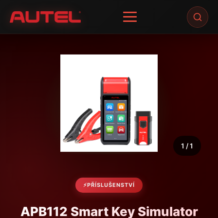
Skip
to
content
1 / 1
PŘÍSLUŠENSTVÍ
APB112 Smart Key Simulator