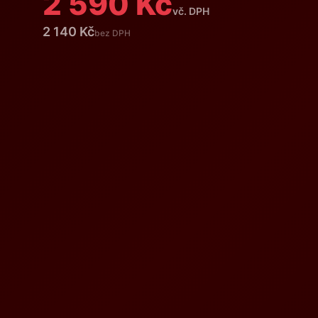
2 590 Kč
vč. DPH
2 140 Kč
bez DPH