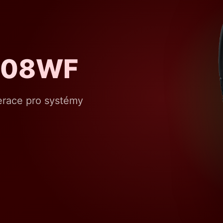
508WF
nerace pro systémy