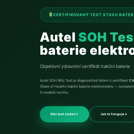
CERTIFIKOVANÝ TEST STAVU BATER
Autel
SOH Tes
baterie elekt
Objektivní zdravotní certifikát trakční baterie
Autel SOH Blitz Test je diagnostické řešení s certifikací
CA
(State of Health) trakční baterie elektromobilu — komplet
% modelů na trhu.
Kde test získat
→
Jak to funguje
↓