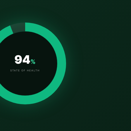
94
%
STATE OF HEALTH