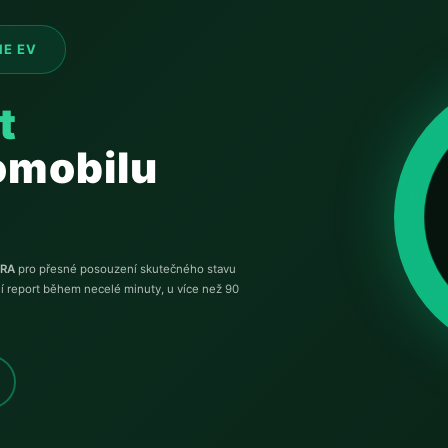
IE EV
t
romobilu
RA
pro přesné posouzení skutečného stavu
ní report během necelé minuty, u více než 90