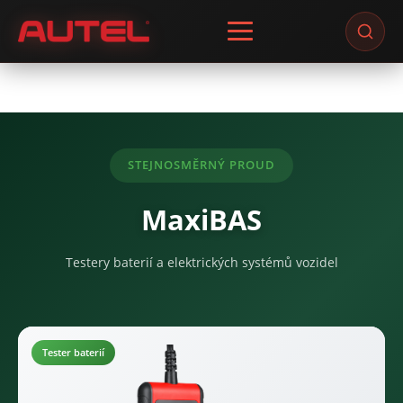
Skip
to
content
STEJNOSMĚRNÝ PROUD
MaxiBAS
Testery baterií a elektrických systémů vozidel
Tester baterií