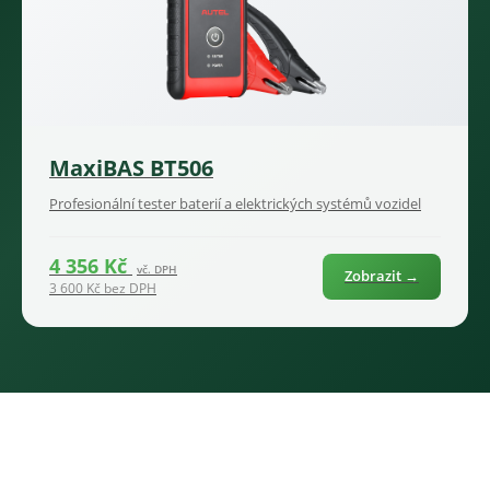
MaxiBAS BT506
Profesionální tester baterií a elektrických systémů vozidel
4 356 Kč
vč. DPH
Zobrazit →
3 600 Kč bez DPH